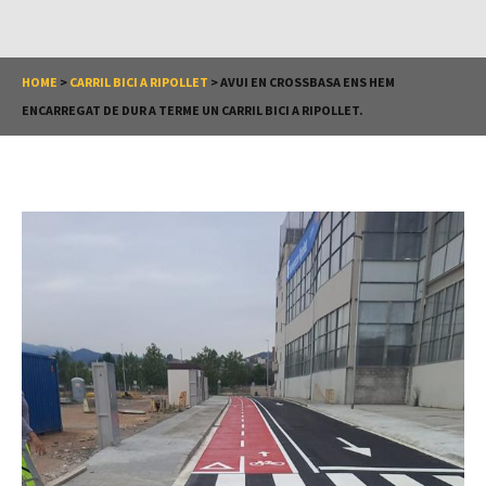
HOME
>
CARRIL BICI A RIPOLLET
>
AVUI EN CROSSBASA ENS HEM
ENCARREGAT DE DUR A TERME UN CARRIL BICI A RIPOLLET.