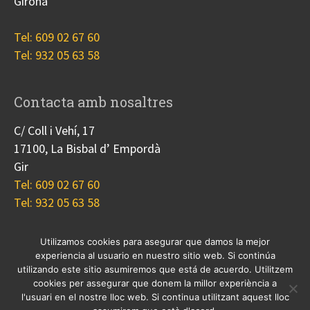
Girona
Tel: 609 02 67 60
Tel: 932 05 63 58
Contacta amb nosaltres
C/ Coll i Vehí, 17
17100, La Bisbal d’ Empordà
Gir
Tel: 609 02 67 60
Tel: 932 05 63 58
Utilizamos cookies para asegurar que damos la mejor
experiencia al usuario en nuestro sitio web. Si continúa
Nosotros
Proyectos
Blog
Contacto
utilizando este sitio asumiremos que está de acuerdo. Utilitzem
Cookies
cookies per assegurar que donem la millor experiència a
l'usuari en el nostre lloc web. Si continua utilitzant aquest lloc