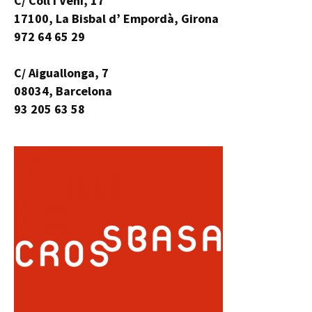
C/ Coll i Vehí, 17
17100, La Bisbal d’ Empordà, Girona
972 64 65 29
C/ Aiguallonga, 7
08034, Barcelona
93 205 63 58