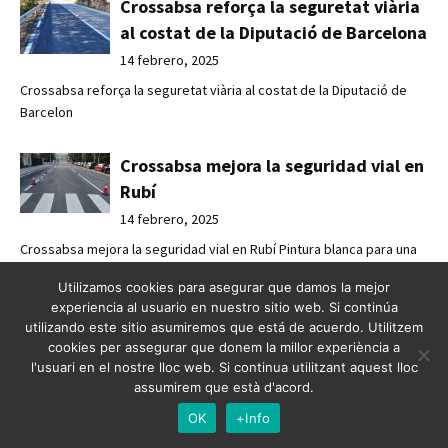
Crossabsa reforça la seguretat viària
al costat de la Diputació de Barcelona
14 febrero, 2025
Crossabsa reforça la seguretat viària al costat de la Diputació de
Barcelon
Crossabsa mejora la seguridad vial en
Rubí
14 febrero, 2025
Crossabsa mejora la seguridad vial en Rubí Pintura blanca para una
movilid
Utilizamos cookies para asegurar que damos la mejor
experiencia al usuario en nuestro sitio web. Si continúa
Crossabsa millora la seguretat viària
utilizando este sitio asumiremos que está de acuerdo. Utilitzem
cookies per assegurar que donem la millor experiència a
a Rubí
l'usuari en el nostre lloc web. Si continua utilitzant aquest lloc
14 febrero, 2025
assumirem que està d'acord.
Crossabsa millora la seguretat viària a Rubí Pintura blanca per a una
OK
+Info
mobi