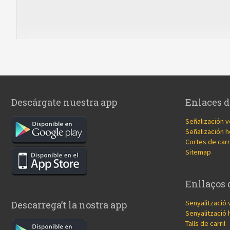
Descárgate nuestra app
Enlaces d
Señalización v
Señalización h
Cortes de carr
Sitemap
Enllaços 
Senyalització 
Descarrega’t la nostra app
Senyalització 
Talls de carril