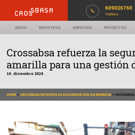
609026760
Teléfono
INICIO
NOSOTROS
SERVICIOS
PROYECTOS
Crossabsa refuerza la segu
amarilla para una gestión d
19
diciembre
2024
.
HOME
>
CROSSBASA REFUERZA LA SEGURIDAD VIAL EN MANRESA
>
CROSSABSA 