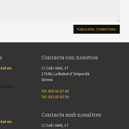
s
Contacta con nosotros
tal en
C/ Coll i Vehí, 17
17100, La Bisbal d’ Empordà
Girona
CROSSBASA h
Tel: 609 02 67 60
Tel: 932 05 63 58
Contacta amb nosaltres
tal en
C/ Coll i Vehí, 17