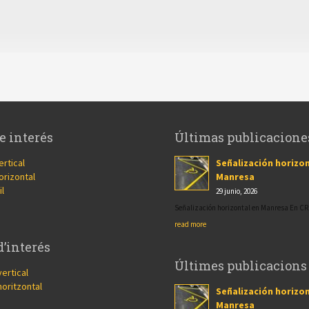
e interés
Últimas publicacione
ertical
Señalización horizon
orizontal
Manresa
il
29 junio, 2026
Señalización horizontal en Manresa En 
read more
d’interés
Últimes publicacions
vertical
horitzontal
Señalización horizon
Manresa