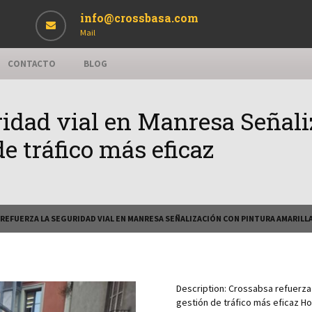
info@crossbasa.com
Mail
CONTACTO
BLOG
ridad vial en Manresa Señali
e tráfico más eficaz
REFUERZA LA SEGURIDAD VIAL EN MANRESA SEÑALIZACIÓN CON PINTURA AMARILLA
Description:
Crossabsa refuerza 
gestión de tráfico más eficaz H