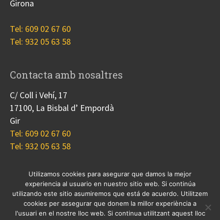
Girona
Tel: 609 02 67 60
Tel: 932 05 63 58
Contacta amb nosaltres
C/ Coll i Vehí, 17
17100, La Bisbal d’ Empordà
Gir
Tel: 609 02 67 60
Tel: 932 05 63 58
Utilizamos cookies para asegurar que damos la mejor
experiencia al usuario en nuestro sitio web. Si continúa
Nosotros
Proyectos
Blog
Contacto
utilizando este sitio asumiremos que está de acuerdo. Utilitzem
Cookies
cookies per assegurar que donem la millor experiència a
l'usuari en el nostre lloc web. Si continua utilitzant aquest lloc