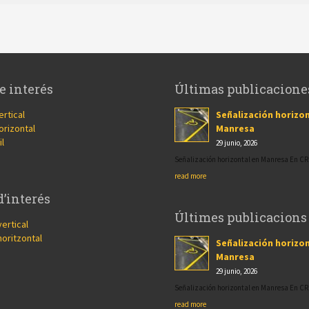
e interés
Últimas publicacione
ertical
Señalización horizon
orizontal
Manresa
il
29 junio, 2026
Señalización horizontal en Manresa En 
read more
d’interés
Últimes publicacions
vertical
horitzontal
Señalización horizon
Manresa
29 junio, 2026
Señalización horizontal en Manresa En 
read more