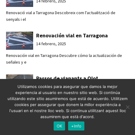
14 febrero, 2025
Renovació vial a Tarragona Descobreix com l'actualització de
senyals i el
Renovación vial en Tarragona
14 febrero, 2025
Renovación vial en Tarragona Descubre cómo la actualización de
señales y e
Passos de vianants a Olot
14 febrero, 2025
Utilizamos cookies para asegurar que damos la mejor
experiencia al usuario en nuestro sitio web. Si continúa
Passos de vianants a Olot Pintat de passos de vianants per a una
utilizando este sitio asumiremos que está de acuerdo. Utilitzem
mobilitat
cookies per assegurar que donem la millor experiència a
l'usuari en el nostre lloc web. Si continua utilitzant aquest lloc
assumirem que està d'acord.
Pasos de peatones en Olot
OK
+Info
14 febrero, 2025