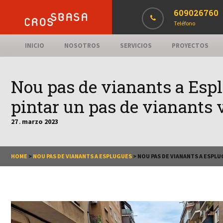
609026760
Teléfono
INICIO
NOSOTROS
SERVICIOS
PROYECTOS
Nou pas de vianants a Esp
pintar un pas de vianants 
27
marzo
2023
.
HOME
>
NOU PAS DE VIANANTS A ESPLUGUES
>
NOU PAS DE VIANANTS A ESPLU