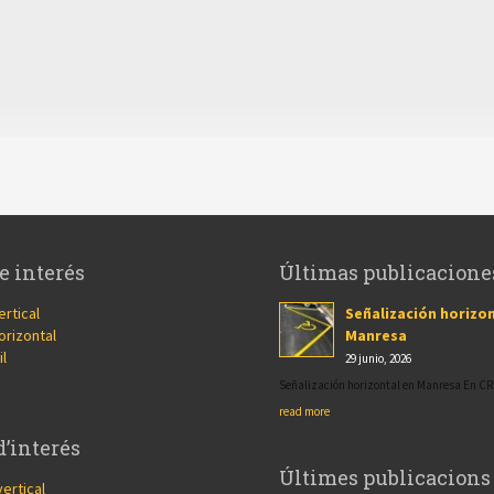
e interés
Últimas publicacione
ertical
Señalización horizon
orizontal
Manresa
il
29 junio, 2026
Señalización horizontal en Manresa En 
read more
d’interés
Últimes publicacions
vertical