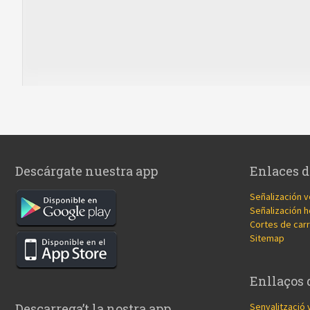
Descárgate nuestra app
Enlaces d
Señalización v
Señalización h
Cortes de carr
Sitemap
Enllaços 
Senyalització 
Descarrega’t la nostra app