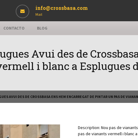
info@crossbasa.com
Mail
CONTACTO
BLOG
lugues Avui des de Crossbas
vermell i blanc a Esplugues d
GUES AVUI DES DE CROSSBASA ENS HEM ENCARREGAT DE PINTAR UN PAS DE VIANA
Description:
Nou pas de vianants
pas de vianants vermell i blanc 