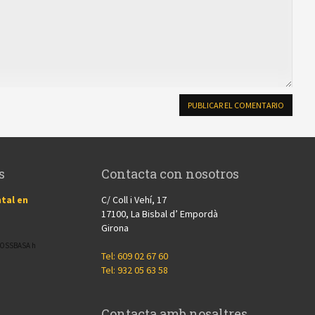
s
Contacta con nosotros
tal en
C/ Coll i Vehí, 17
17100, La Bisbal d’ Empordà
Girona
CROSSBASA h
Tel: 609 02 67 60
Tel: 932 05 63 58
Contacta amb nosaltres