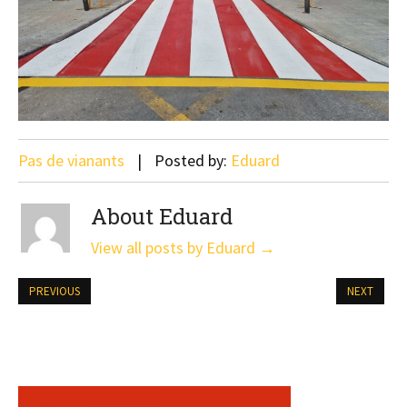
Pas de vianants
Posted by:
Eduard
About Eduard
View all posts by Eduard
→
PREVIOUS
NEXT