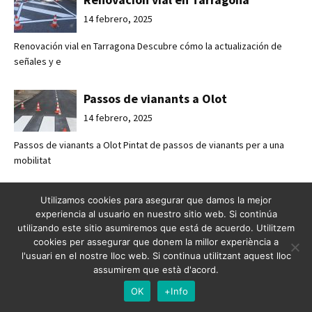
14 febrero, 2025
Renovación vial en Tarragona Descubre cómo la actualización de
señales y e
Passos de vianants a Olot
14 febrero, 2025
Passos de vianants a Olot Pintat de passos de vianants per a una
mobilitat
Pasos de peatones en Olot
Utilizamos cookies para asegurar que damos la mejor
experiencia al usuario en nuestro sitio web. Si continúa
14 febrero, 2025
utilizando este sitio asumiremos que está de acuerdo. Utilitzem
cookies per assegurar que donem la millor experiència a
Pasos de peatones en Olot Pintado de pasos de peatones para una
l'usuari en el nostre lloc web. Si continua utilitzant aquest lloc
movilidad
assumirem que està d'acord.
OK
+Info
Mejorando la seguridad vial en