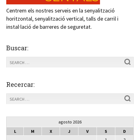
Centrem els nostres serveis en la senyalització
horitzontal, senyalització vertical, talls de carril i
instal·lació de barreres de seguretat.
Buscar:
Recercar:
agosto 2026
L
M
X
J
V
S
D
1
2