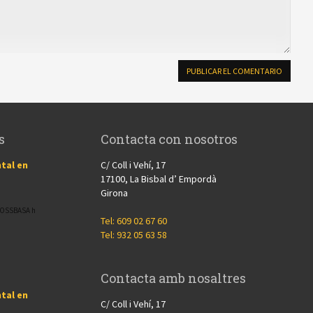
s
Contacta con nosotros
tal en
C/ Coll i Vehí, 17
17100, La Bisbal d’ Empordà
Girona
CROSSBASA h
Tel: 609 02 67 60
Tel: 932 05 63 58
Contacta amb nosaltres
tal en
C/ Coll i Vehí, 17