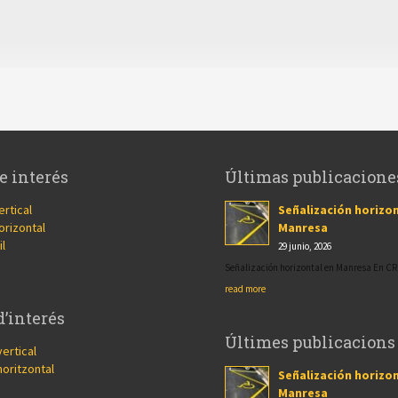
e interés
Últimas publicacione
ertical
Señalización horizon
orizontal
Manresa
il
29 junio, 2026
Señalización horizontal en Manresa En 
read more
d’interés
Últimes publicacions
vertical
horitzontal
Señalización horizon
Manresa