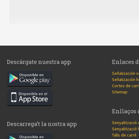
Descárgate nuestra app
Enlaces d
Señalización v
Señalización h
Cortes de carr
Sitemap
Enllaços 
Senyalització 
Descarrega’t la nostra app
Senyalització 
Talls de carril