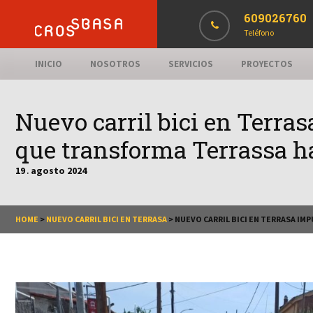
609026760
Teléfono
INICIO
NOSOTROS
SERVICIOS
PROYECTOS
Nuevo carril bici en Terra
que transforma Terrassa ha
19
agosto
2024
.
HOME
>
NUEVO CARRIL BICI EN TERRASA
>
NUEVO CARRIL BICI EN TERRASA IM