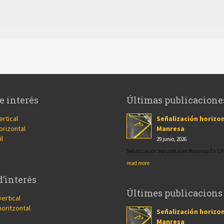
e interés
Últimas publicacione
ertical
Señalización horizon
orizontal
Manresa
il
29 junio, 2026
Señalización horizontal en Manresa En 
read more
d’interés
Últimes publicacions
vertical
horitzontal
Señalización horizon
Manresa