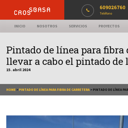
609026760
Teléfono
INICIO
NOSOTROS
SERVICIOS
PROYECTOS
Pintado de línea para fibr
llevar a cabo el pintado de 
15
abril
2024
.
HOME
>
PINTADO DE LÍNEA PARA FIBRA DE CARRETERA
>
PINTADO DE LÍNEA PA