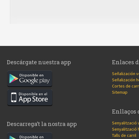
Descárgate nuestra app
Enlaces d
Señalización v
Señalización h
Cortes de carr
Sitemap
Enllaços 
Senyalització 
Descarrega’t la nostra app
Senyalització 
Talls de carril