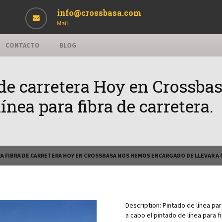
info@crossbasa.com
Mail
CONTACTO
BLOG
a de carretera Hoy en Crossb
línea para fibra de carretera.
RA FIBRA DE CARRETERA HOY EN CROSSBASA NOS HEMOS ENCARGADO DE LLEVAR A C
Description:
Pintado de línea pa
a cabo el pintado de línea para f