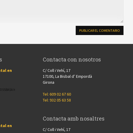
s
Contacta con nosotros
tal en
C/ Coll i Vehí, 17
17100, La Bisbal d’ Empordà
Girona
CROSSBASA h
Tel: 609 02 67 60
Tel: 932 05 63 58
Contacta amb nosaltres
tal en
C/ Coll i Vehí, 17