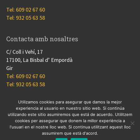
Tel: 609 02 67 60
Tel: 932 05 63 58
Contacta amb nosaltres
C/ Coll i Vehí, 17
17100, La Bisbal d’ Empordà
Gir
Tel: 609 02 67 60
Tel: 932 05 63 58
Utilizamos cookies para asegurar que damos la mejor
experiencia al usuario en nuestro sitio web. Si continúa
Nosotros
Proyectos
Blog
Contacto
utilizando este sitio asumiremos que está de acuerdo. Utilitzem
Cookies
cookies per assegurar que donem la millor experiència a
l'usuari en el nostre lloc web. Si continua utilitzant aquest lloc
© 2017 Copyright, diseño
Guia33 SL
, grupo
Sinergia
assumirem que està d'acord.