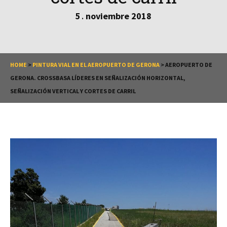
5
noviembre
2018
.
HOME
>
PINTURA VIAL EN EL AEROPUERTO DE GERONA
>
AEROPUERTO DE
GERONA. CROSSBASA LÍDERES EN SEÑALIZACIÓN HORIZONTAL,
SEÑALIZACIÓN VERTICAL Y CORTES DE CARRIL