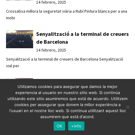
14 febrero, 2025
Crossabsa millora la seguretat viària a Rubí Pintura blanca per a una
mobi
Senyalització a la terminal de creuers
de Barcelona
14 febrero, 2025
Senyalització a la terminal de creuers de Barcelona Senyalització
vial per
Señalización en la terminal de
Utilizamos cookies para asegurar que damos la mejor
cruceros de Barcelona
experiencia al usuario en nuestro sitio web. Si continúa
14 febrero, 2025
utilizando este sitio asumiremos que está de acuerdo. Utilitzem
cookies per assegurar que donem la millor experiència a
Señalización en la terminal de cruceros de Barcelona Señalización
l'usuari en el nostre lloc web. Si continua utilitzant aquest lloc
vial par
assumirem que està d'acord.
OK
+Info
Renovació vial a Tarragona