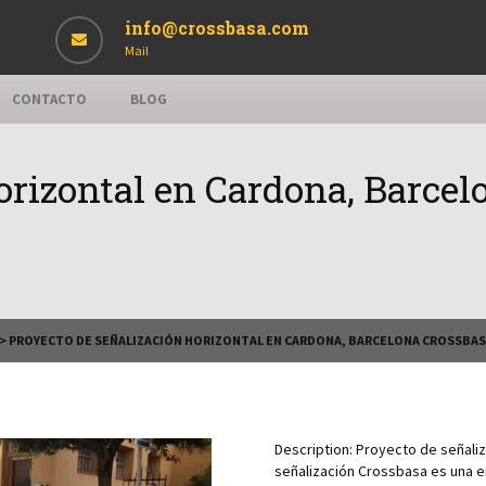
info@crossbasa.com
Mail
CONTACTO
BLOG
orizontal en Cardona, Barce
>
PROYECTO DE SEÑALIZACIÓN HORIZONTAL EN CARDONA, BARCELONA CROSSBAS
Description:
Proyecto de señaliz
señalización Crossbasa es una em