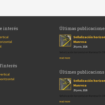
e interés
Últimas publicacione
ertical
Señalización horizon
orizontal
Manresa
il
29 junio, 2026
Señalización horizontal en Manresa En 
read more
d’interés
Últimes publicacions
vertical
horitzontal
Señalización horizon
Manresa
29 junio, 2026
Señalización horizontal en Manresa En 
read more