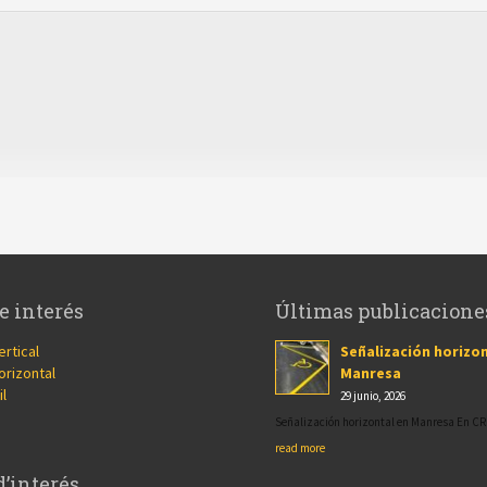
e interés
Últimas publicacione
ertical
Señalización horizon
orizontal
Manresa
il
29 junio, 2026
Señalización horizontal en Manresa En 
read more
d’interés