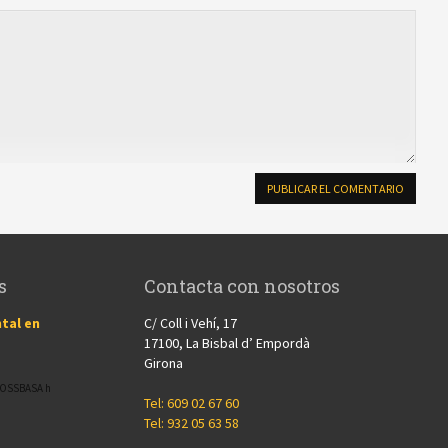
s
Contacta con nosotros
tal en
C/ Coll i Vehí, 17
17100, La Bisbal d’ Empordà
Girona
CROSSBASA h
Tel: 609 02 67 60
Tel: 932 05 63 58