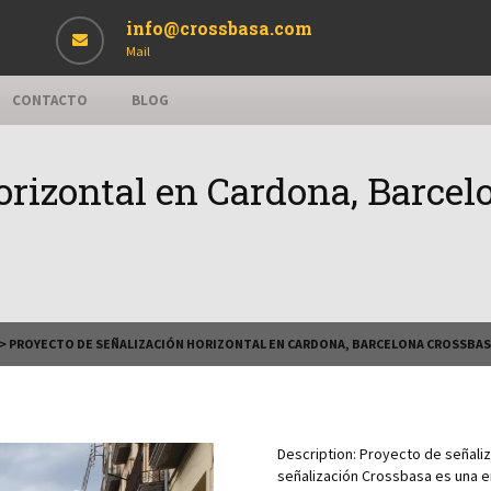
info@crossbasa.com
Mail
CONTACTO
BLOG
orizontal en Cardona, Barce
>
PROYECTO DE SEÑALIZACIÓN HORIZONTAL EN CARDONA, BARCELONA CROSSBAS
Description:
Proyecto de señaliz
señalización Crossbasa es una em