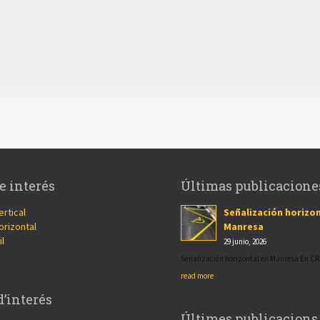
e interés
Últimas publicacione
ertical
Señalización horizon
orizontal
Manresa
il
29 junio, 2026
Señalización horizontal en Manresa En 
read more
d’interés
Últimes publicacions