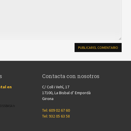
s
Contacta con nosotros
tal en
C/ Coll i Vehí, 17
17100, La Bisbal d’ Empordà
Girona
CROSSBASA h
Tel: 609 02 67 60
Tel: 932 05 63 58