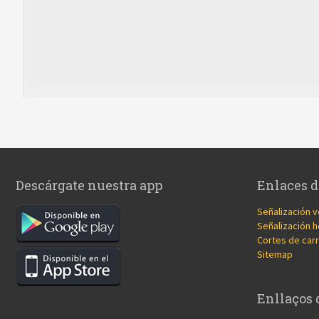
Descárgate nuestra app
Enlaces d
Señalización v
Señalización h
Cortes de carr
Sitemap
Enllaços 