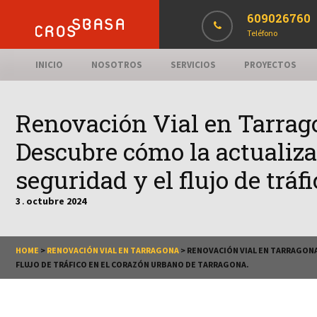
609026760
Teléfono
INICIO
NOSOTROS
SERVICIOS
PROYECTOS
Renovación Vial en Tarrag
Descubre cómo la actualiza
seguridad y el flujo de trá
3
octubre
2024
.
HOME
>
RENOVACIÓN VIAL EN TARRAGONA
>
RENOVACIÓN VIAL EN TARRAGONA:
FLUJO DE TRÁFICO EN EL CORAZÓN URBANO DE TARRAGONA.