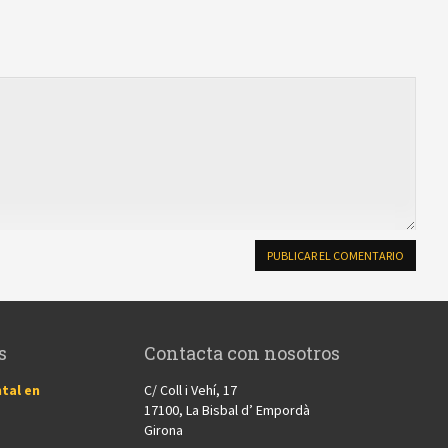
s
Contacta con nosotros
tal en
C/ Coll i Vehí, 17
17100, La Bisbal d’ Empordà
Girona