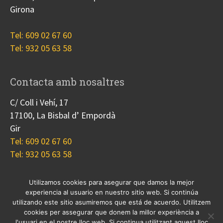
Girona
Tel: 609 02 67 60
Tel: 932 05 63 58
Contacta amb nosaltres
C/ Coll i Vehí, 17
17100, La Bisbal d’ Empordà
Gir
Tel: 609 02 67 60
Tel: 932 05 63 58
Utilizamos cookies para asegurar que damos la mejor
experiencia al usuario en nuestro sitio web. Si continúa
Nosotros
Proyectos
Blog
Contacto
utilizando este sitio asumiremos que está de acuerdo. Utilitzem
Cookies
cookies per assegurar que donem la millor experiència a
l'usuari en el nostre lloc web. Si continua utilitzant aquest lloc