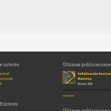
e interés
Últimas publicacione
ertical
Señalización horizon
orizontal
Manresa
il
29 junio, 2026
Señalización horizontal en Manresa En 
read more
d’interés
Últimes publicacions