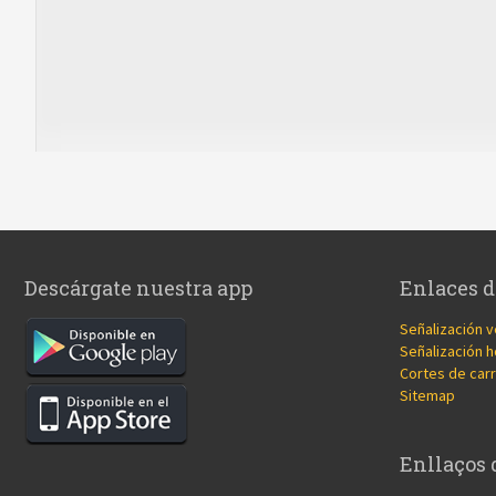
Descárgate nuestra app
Enlaces d
Señalización v
Señalización h
Cortes de carr
Sitemap
Enllaços 