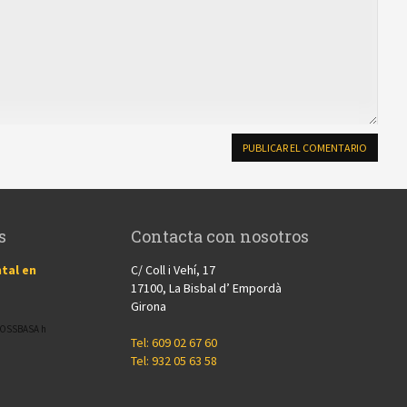
s
Contacta con nosotros
tal en
C/ Coll i Vehí, 17
17100, La Bisbal d’ Empordà
Girona
CROSSBASA h
Tel: 609 02 67 60
Tel: 932 05 63 58