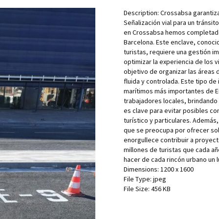
Description:
Crossabsa garantiza
Señalización vial para un tránsi
en Crossabsa hemos completado 
Barcelona. Este enclave, conocid
turistas, requiere una gestión i
optimizar la experiencia de los v
objetivo de organizar las áreas
fluida y controlada. Este tipo de
marítimos más importantes de Eu
trabajadores locales, brindando
es clave para evitar posibles co
turístico y particulares. Ademá
que se preocupa por ofrecer sol
enorgullece contribuir a proyec
millones de turistas que cada a
hacer de cada rincón urbano un 
Dimensions:
1200 x 1600
File Type:
jpeg
File Size:
456 KB