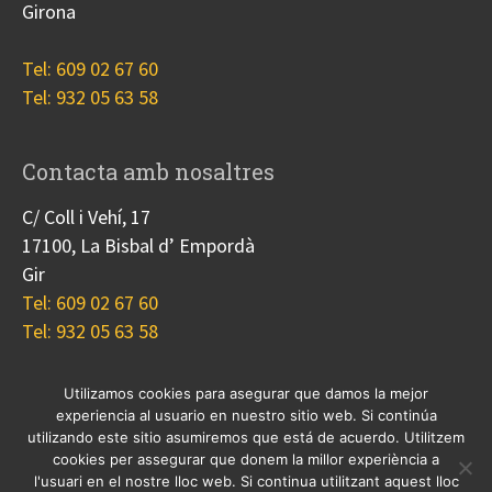
Girona
Tel: 609 02 67 60
Tel: 932 05 63 58
Contacta amb nosaltres
C/ Coll i Vehí, 17
17100, La Bisbal d’ Empordà
Gir
Tel: 609 02 67 60
Tel: 932 05 63 58
Utilizamos cookies para asegurar que damos la mejor
experiencia al usuario en nuestro sitio web. Si continúa
Nosotros
Proyectos
Blog
Contacto
utilizando este sitio asumiremos que está de acuerdo. Utilitzem
Cookies
cookies per assegurar que donem la millor experiència a
l'usuari en el nostre lloc web. Si continua utilitzant aquest lloc