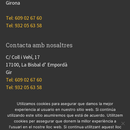
Girona
Tel: 609 02 67 60
Tel: 932 05 63 58
Contacta amb nosaltres
C/ Coll i Vehí, 17
17100, La Bisbal d’ Empordà
Gir
Tel: 609 02 67 60
Tel: 932 05 63 58
Utilizamos cookies para asegurar que damos la mejor
experiencia al usuario en nuestro sitio web. Si continúa
Nosotros
Proyectos
Blog
Contacto
utilizando este sitio asumiremos que está de acuerdo. Utilitzem
Cookies
cookies per assegurar que donem la millor experiència a
l'usuari en el nostre lloc web. Si continua utilitzant aquest lloc