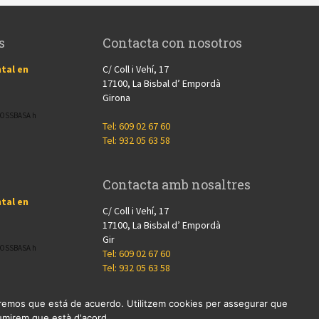
s
Contacta con nosotros
tal en
C/ Coll i Vehí, 17
17100, La Bisbal d’ Empordà
Girona
CROSSBASA h
Tel: 609 02 67 60
Tel: 932 05 63 58
Contacta amb nosaltres
tal en
C/ Coll i Vehí, 17
17100, La Bisbal d’ Empordà
Gir
CROSSBASA h
Tel: 609 02 67 60
Tel: 932 05 63 58
miremos que está de acuerdo. Utilitzem cookies per assegurar que
ssumirem que està d'acord.