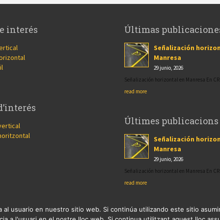
e interés
Últimas publicacione
ertical
Señalización horizon
orizontal
Manresa
il
29 junio, 2026
Señalización horizontal en Manresa En 
read more
d’interés
Últimes publicacions
vertical
horitzontal
Señalización horizon
Manresa
29 junio, 2026
Señalización horizontal en Manresa En 
read more
 al usuario en nuestro sitio web. Si continúa utilizando este sitio asu
ia a l'usuari en el nostre lloc web. Si continua utilitzant aquest lloc a