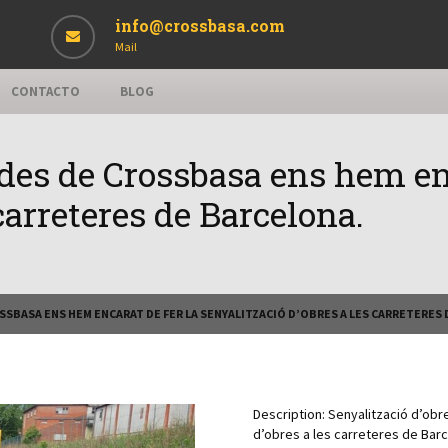
info@crossbasa.com
Mail
CONTACTO
BLOG
 des de Crossbasa ens hem enc
carreteres de Barcelona.
SSBASA ENS HEM ENCARAT DE FER LA SENYALITZACIÓ D’OBRES A LES CARRETERES
Description:
Senyalització d’obr
d’obres a les carreteres de Barc