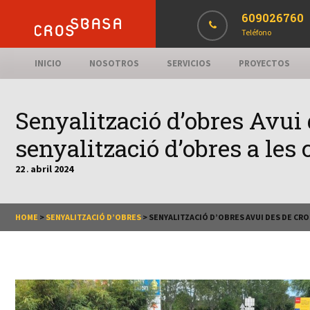
609026760
Teléfono
INICIO
NOSOTROS
SERVICIOS
PROYECTOS
Senyalització d’obres Avui
senyalització d’obres a les 
22
abril
2024
.
HOME
>
SENYALITZACIÓ D’OBRES
>
SENYALITZACIÓ D’OBRES AVUI DES DE CRO