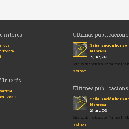
e interés
Últimas publicacione
ertical
Señalización horizon
orizontal
Manresa
il
29 junio, 2026
Señalización horizontal en Manresa En 
read more
d’interés
Últimes publicacions
vertical
horitzontal
Señalización horizon
Manresa
29 junio, 2026
Señalización horizontal en Manresa En 
read more