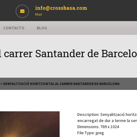
info@crossbasa.com
Mail
CONTACTO
BLOG
l carrer Santander de Barcel
>
SENYALITZACIÓ HORITZONTAL AL CARRER SANTANDER DE BARCELONA
Description:
Senyalització horit
encarregat de dur a terme la sen
Dimensions:
769 x 1024
File Type:
jpeg