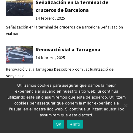
Señalización en la terminal de
cruceros de Barcelona
14 febrero, 2025
Señalización en la terminal de cruceros de Barcelona Señalización
vial par
Renovació vial a Tarragona
14 febrero, 2025
Renovació vial a Tarragona Descobreix com l'actualització de
senyals i el
Utilizamos cookies para asegurar que damos la mejor
Renovación vial en Tarragona
experiencia al usuario en nuestro sitio web. Si continúa
utilizando este sitio asumiremos que está de acuerdo. Utilitzem
14 febrero, 2025
cookies per assegurar que donem la millor experiència a
l'usuari en el nostre lloc web. Si continua utilitzant aquest lloc
Renovación vial en Tarragona Descubre cómo la actualización de
assumirem que està d'acord.
señales y e
OK
+Info