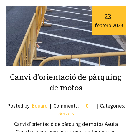
23
.
febrero
2023
Canvi d’orientació de pàrquing
de motos
Posted by:
Eduard
Comments:
0
Categories:
Serveis
Canvi d’orientació de pàrquing de motos Avui a
Crossbasa ens hem encarregat de fer un canvi