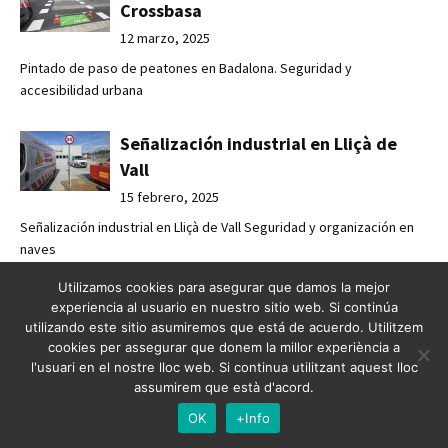
Crossbasa
12 marzo, 2025
Pintado de paso de peatones en Badalona. Seguridad y
accesibilidad urbana
Señalización industrial en Lliçà de
Vall
15 febrero, 2025
Señalización industrial en Lliçà de Vall Seguridad y organización en
naves
Utilizamos cookies para asegurar que damos la mejor
Millorant la seguretat viària a
experiencia al usuario en nuestro sitio web. Si continúa
Esplugues de Llobregat
utilizando este sitio asumiremos que está de acuerdo. Utilitzem
cookies per assegurar que donem la millor experiència a
14 febrero, 2025
l'usuari en el nostre lloc web. Si continua utilitzant aquest lloc
Millorant la seguretat viària a Esplugues de Llobregat Crossabsa
assumirem que està d'acord.
reforça l
OK
+Info