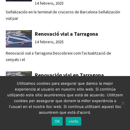
14 febrero, 2025
Señalización en la terminal de cruceros de Barcelona Señalización
vial par
Renovació vial a Tarragona
14 febrero, 2025
Renovació vial a Tarragona Descobreix com l'actualització de
senyals i el
Renovación vial en Tarragona
14 febrero, 2025
Utilizamos cookies para asegurar que damos la mejor
experiencia al usuario en nuestro sitio web. Si continúa
Renovación vial en Tarragona Descubre cómo la actualización de
utilizando este sitio asumiremos que está de acuerdo. Utilitzem
señales y e
cookies per assegurar que donem la millor experiència a
l'usuari en el nostre lloc web. Si continua utilitzant aquest lloc
assumirem que està d'acord.
Passos de vianants a Olot
OK
+Info
14 febrero, 2025