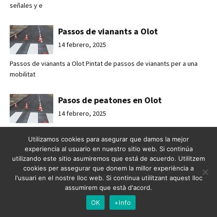
señales y e
Passos de vianants a Olot
14 febrero, 2025
Passos de vianants a Olot Pintat de passos de vianants per a una
mobilitat
Pasos de peatones en Olot
14 febrero, 2025
Pasos de peatones en Olot Pintado de pasos de peatones para una
Utilizamos cookies para asegurar que damos la mejor
movilidad
experiencia al usuario en nuestro sitio web. Si continúa
utilizando este sitio asumiremos que está de acuerdo. Utilitzem
Mejorando la seguridad vial en
cookies per assegurar que donem la millor experiència a
l'usuari en el nostre lloc web. Si continua utilitzant aquest lloc
Esplugues de Llobregat
assumirem que està d'acord.
7 febrero, 2025
OK
+Info
Mejorando la seguridad vial en Esplugues de Llobregat Crossabsa