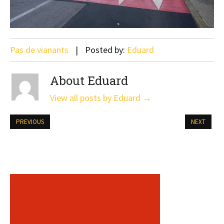
Pas de vianants
Posted by:
Eduard
About Eduard
View all posts by Eduard
→
PREVIOUS
NEXT