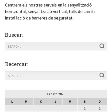
Centrem els nostres serveis en la senyalització
horitzontal, senyalització vertical, talls de carril i
instal·lació de barreres de seguretat.
Buscar:
Recercar:
agosto 2026
L
M
X
J
V
S
D
1
2