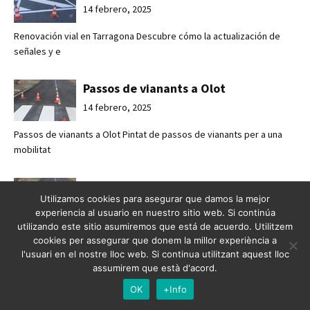
14 febrero, 2025
Renovación vial en Tarragona Descubre cómo la actualización de
señales y e
Passos de vianants a Olot
14 febrero, 2025
Passos de vianants a Olot Pintat de passos de vianants per a una
mobilitat
Pasos de peatones en Olot
Utilizamos cookies para asegurar que damos la mejor
14 febrero, 2025
experiencia al usuario en nuestro sitio web. Si continúa
utilizando este sitio asumiremos que está de acuerdo. Utilitzem
Pasos de peatones en Olot Pintado de pasos de peatones para una
cookies per assegurar que donem la millor experiència a
movilidad
l'usuari en el nostre lloc web. Si continua utilitzant aquest lloc
assumirem que està d'acord.
Mejorando la seguridad vial en
OK
+Info
Esplugues de Llobregat