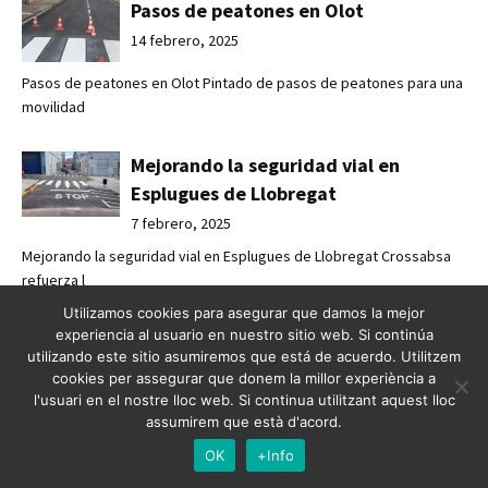
Pasos de peatones en Olot
14 febrero, 2025
Pasos de peatones en Olot Pintado de pasos de peatones para una
movilidad
Mejorando la seguridad vial en
Esplugues de Llobregat
7 febrero, 2025
Mejorando la seguridad vial en Esplugues de Llobregat Crossabsa
refuerza l
Utilizamos cookies para asegurar que damos la mejor
experiencia al usuario en nuestro sitio web. Si continúa
Crossbasa refuerza la seguridad vial
utilizando este sitio asumiremos que está de acuerdo. Utilitzem
junto a la Diputación de Barcelona
cookies per assegurar que donem la millor experiència a
7 febrero, 2025
l'usuari en el nostre lloc web. Si continua utilitzant aquest lloc
assumirem que està d'acord.
Crossabsa refuerza la seguridad vial junto a la Diputación de
Barcelona Un
OK
+Info