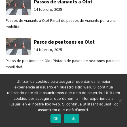
Passos de vianants a Olot
14 febrero, 2025
Passos de vianants a Olot Pintat de passos de vianants per a una
mobilitat
Pasos de peatones en Olot
14 febrero, 2025
Pasos de peatones en Olot Pintado de pasos de peatones para una
movilidad
Mejorando la seguridad vial en
Utilizamos cookies para asegurar que damos la mejor
experiencia al usuario en nuestro sitio web. Si continúa
Esplugues de Llobregat
utilizando este sitio asumiremos que está de acuerdo. Utilitzem
7 febrero, 2025
cookies per assegurar que donem la millor experiència a
l'usuari en el nostre lloc web. Si continua utilitzant aquest lloc
Mejorando la seguridad vial en Esplugues de Llobregat Crossabsa
assumirem que està d'acord.
refuerza l
OK
+Info