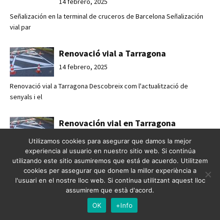
14 febrero, 2025
Señalización en la terminal de cruceros de Barcelona Señalización
vial par
Renovació vial a Tarragona
14 febrero, 2025
Renovació vial a Tarragona Descobreix com l'actualització de
senyals i el
Renovación vial en Tarragona
14 febrero, 2025
Utilizamos cookies para asegurar que damos la mejor
experiencia al usuario en nuestro sitio web. Si continúa
Renovación vial en Tarragona Descubre cómo la actualización de
utilizando este sitio asumiremos que está de acuerdo. Utilitzem
señales y e
cookies per assegurar que donem la millor experiència a
l'usuari en el nostre lloc web. Si continua utilitzant aquest lloc
assumirem que està d'acord.
Passos de vianants a Olot
OK
+Info
14 febrero, 2025