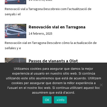
Renovació vial a Tarragona Descobreix com l'actualització de
senyals i el
Renovación vial en Tarragona
14 febrero, 2025
Renovación vial en Tarragona Descubre cómo la actualización de
señales y e
Passos de vianants a Olot
14 febrero, 2025
Utilizamos cookies para asegurar que damos la mejor
experiencia al usuario en nuestro sitio web. Si continúa
Passos de vianants a Olot Pintat de passos de vianants per a una
utilizando este sitio asumiremos que está de acuerdo. Utilitzem
mobilitat
cookies per assegurar que donem la millor experiència a
l'usuari en el nostre lloc web. Si continua utilitzant aquest lloc
assumirem que està d'acord.
Pasos de peatones en Olot
OK
+Info
14 febrero, 2025