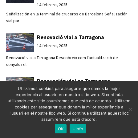
14 febrero, 2025
Señalización en la terminal de cruceros de Barcelona Señalización
vial par
Renovació vial a Tarragona
14 febrero, 2025
Renovació vial a Tarragona Descobreix com l'actualització de
senyals i el
Renovación vial en Tarragona
Utilizamos cookies para asegurar que damos la mejor
14 febrero, 2025
experiencia al usuario en nuestro sitio web. Si continúa
utilizando este sitio asumiremos que está de acuerdo. Utilitzem
Renovación vial en Tarragona Descubre cómo la actualización de
cookies per assegurar que donem la millor experiència a
señales y e
l'usuari en el nostre lloc web. Si continua utilitzant aquest lloc
assumirem que està d'acord.
Passos de vianants a Olot
OK
+Info
14 febrero, 2025