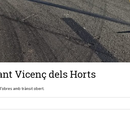
ant Vicenç dels Horts
’obres amb trànsit obert.