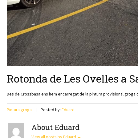
Rotonda de Les Ovelles a S
Des de Crossbasa ens hem encarregat de la pintura provisional groga d
Pintura groga
Posted by:
Eduard
About Eduard
View all posts by Eduard
→