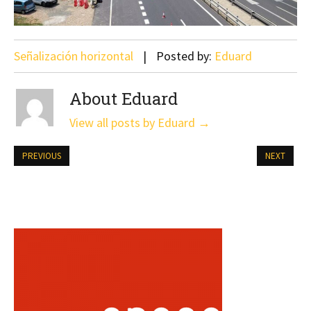
Señalización horizontal
Posted by:
Eduard
About Eduard
View all posts by Eduard
→
PREVIOUS
NEXT