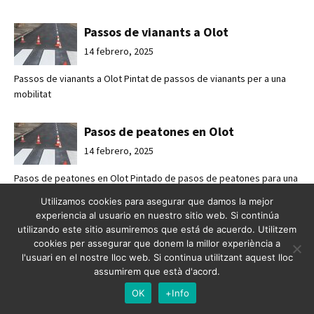
Passos de vianants a Olot
14 febrero, 2025
Passos de vianants a Olot Pintat de passos de vianants per a una
mobilitat
Pasos de peatones en Olot
14 febrero, 2025
Pasos de peatones en Olot Pintado de pasos de peatones para una
movilidad
Utilizamos cookies para asegurar que damos la mejor
experiencia al usuario en nuestro sitio web. Si continúa
Mejorando la seguridad vial en
utilizando este sitio asumiremos que está de acuerdo. Utilitzem
cookies per assegurar que donem la millor experiència a
Esplugues de Llobregat
l'usuari en el nostre lloc web. Si continua utilitzant aquest lloc
7 febrero, 2025
assumirem que està d'acord.
Mejorando la seguridad vial en Esplugues de Llobregat Crossabsa
OK
+Info
refuerza l