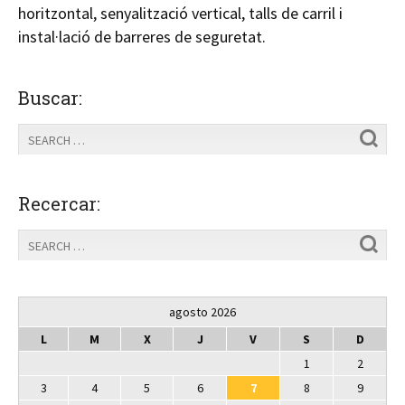
horitzontal, senyalització vertical, talls de carril i
instal·lació de barreres de seguretat.
Buscar:
Recercar:
agosto 2026
L
M
X
J
V
S
D
1
2
3
4
5
6
7
8
9