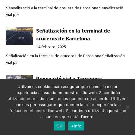
Senyalització a la terminal de creuers de Barcelona Senyalització
vial per
Señalización en la terminal de
cruceros de Barcelona
14 febrero, 2025
Señalización en la terminal de cruceros de Barcelona Señalización
vial par
Renovació vial a Tarragona
Utilizamos cookies para asegurar que damos la mejor
14 febrero, 2025
experiencia al usuario en nuestro sitio web. Si continúa
Renovació vial a Tarragona Descobreix com l'actualització de
utilizando este sitio asumiremos que está de acuerdo. Utilitzem
cookies per assegurar que donem la millor experiència a
senyals i el
l'usuari en el nostre lloc web. Si continua utilitzant aquest lloc
assumirem que està d'acord.
Renovación vial en Tarragona
OK
+Info
14 febrero, 2025