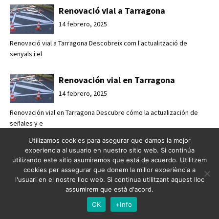
Renovació vial a Tarragona
14 febrero, 2025
Renovació vial a Tarragona Descobreix com l'actualització de
senyals i el
Renovación vial en Tarragona
14 febrero, 2025
Renovación vial en Tarragona Descubre cómo la actualización de
señales y e
Utilizamos cookies para asegurar que damos la mejor
Passos de vianants a Olot
experiencia al usuario en nuestro sitio web. Si continúa
utilizando este sitio asumiremos que está de acuerdo. Utilitzem
14 febrero, 2025
cookies per assegurar que donem la millor experiència a
l'usuari en el nostre lloc web. Si continua utilitzant aquest lloc
Passos de vianants a Olot Pintat de passos de vianants per a una
assumirem que està d'acord.
mobilitat
OK
+Info
Pasos de peatones en Olot