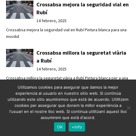
Crossabsa mejora la seguridad vial en
Rubí
14 febrero, 2025
Crossabsa mejora la seguridad vial en Rubí Pintura blanca para una
movilid
Crossabsa millora la seguretat viària
a Rubí
14 febrero, 2025
Crossabsa millora la seguretat viària a Rubí Pintura blanca per a una
mobi
Utilizamos cookies para asegurar que damos la mejor
experiencia al usuario en nuestro sitio web. Si continúa
utilizando este sitio asumiremos que está de acuerdo. Utilitzem
Senyalització a la terminal de creuers
cookies per assegurar que donem la millor experiència a
de Barcelona
l'usuari en el nostre lloc web. Si continua utilitzant aquest lloc
14 febrero, 2025
assumirem que està d'acord.
Senyalització a la terminal de creuers de Barcelona Senyalització
OK
+Info
vial per