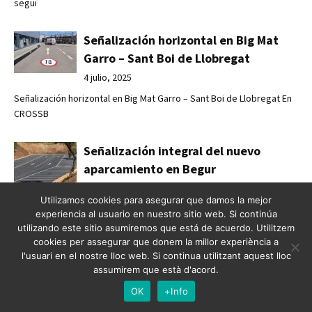
segui
Señalización horizontal en Big Mat
Garro – Sant Boi de Llobregat
4 julio, 2025
Señalización horizontal en Big Mat Garro – Sant Boi de Llobregat En
CROSSB
Señalización integral del nuevo
aparcamiento en Begur
30 junio, 2025
Utilizamos cookies para asegurar que damos la mejor
Señalización integral del nuevo aparcamiento en Begur En
experiencia al usuario en nuestro sitio web. Si continúa
Crossbasa S.L. he
utilizando este sitio asumiremos que está de acuerdo. Utilitzem
cookies per assegurar que donem la millor experiència a
l'usuari en el nostre lloc web. Si continua utilitzant aquest lloc
Crossbasa pinta el Helipuerto del
assumirem que està d'acord.
Hotel Meliá
OK
+Info
30 junio, 2025