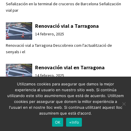
Señalización en la terminal de cruceros de Barcelona Señalización
vial par
Renovació vial a Tarragona
14 febrero, 2025
Renovació vial a Tarragona Descobreix com l'actualització de
senyals i el
Renovación vial en Tarragona
14 febrero, 2025
Utilizamos cookies para asegurar que damos la mejor
Renovación vial en Tarragona Descubre cómo la actualización de
experiencia al usuario en nuestro sitio web. Si continúa
señales y e
utilizando este sitio asumiremos que está de acuerdo. Utilitzem
cookies per assegurar que donem la millor experiència a
l'usuari en el nostre lloc web. Si continua utilitzant aquest lloc
Passos de vianants a Olot
assumirem que està d'acord.
14 febrero, 2025
OK
+Info
Passos de vianants a Olot Pintat de passos de vianants per a una