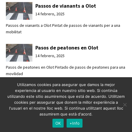
Passos de vianants a Olot
14 febrero, 2025
Passos de vianants a Olot Pintat de passos de vianants per a una
mobilitat
Pasos de peatones en Olot
14 febrero, 2025
Pasos de peatones en Olot Pintado de pasos de peatones para una
movilidad
Utilizamos cookies para asegurar que damos la mejor
Mejorando la seguridad vial en
experiencia al usuario en nuestro sitio web. Si continúa
Esplugues de Llobregat
utilizando este sitio asumiremos que está de acuerdo. Utilitzem
cookies per assegurar que donem la millor experiència a
7 febrero, 2025
l'usuari en el nostre lloc web. Si continua utilitzant aquest lloc
Mejorando la seguridad vial en Esplugues de Llobregat Crossabsa
assumirem que està d'acord.
refuerza l
OK
+Info