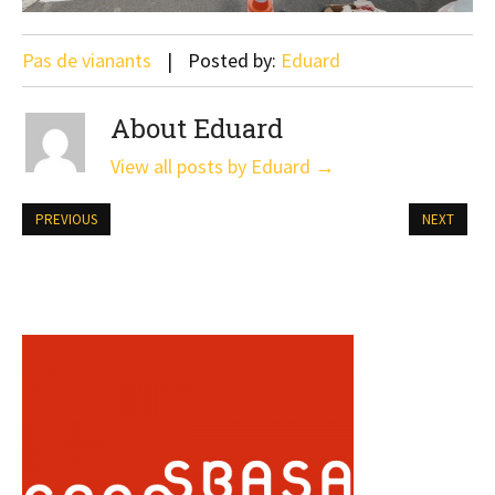
Pas de vianants
Posted by:
Eduard
About Eduard
View all posts by Eduard
→
PREVIOUS
NEXT