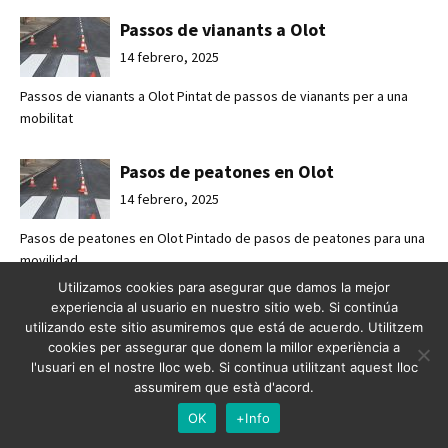
Passos de vianants a Olot
14 febrero, 2025
Passos de vianants a Olot Pintat de passos de vianants per a una
mobilitat
Pasos de peatones en Olot
14 febrero, 2025
Pasos de peatones en Olot Pintado de pasos de peatones para una
movilidad
Utilizamos cookies para asegurar que damos la mejor
experiencia al usuario en nuestro sitio web. Si continúa
Mejorando la seguridad vial en
utilizando este sitio asumiremos que está de acuerdo. Utilitzem
Esplugues de Llobregat
cookies per assegurar que donem la millor experiència a
7 febrero, 2025
l'usuari en el nostre lloc web. Si continua utilitzant aquest lloc
assumirem que està d'acord.
Mejorando la seguridad vial en Esplugues de Llobregat Crossabsa
OK
+Info
refuerza l