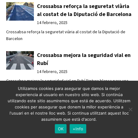
Crossabsa reforça la seguretat viària
al costat de la Diputació de Barcelona
14 febrero, 2025
Crossabsa reforça la seguretat viària al costat de la Diputació de
Barcelon
Crossabsa mejora la seguridad vial en
Rubí
14 febrero, 2025
Crossabsa mejora la seguridad vial en Rubí Pintura blanca para una
movilid
Utilizamos cookies para asegurar que damos la mejor
experiencia al usuario en nuestro sitio web. Si continúa
utilizando este sitio asumiremos que está de acuerdo. Utilitzem
Crossabsa millora la seguretat viària
cookies per assegurar que donem la millor experiència a
a Rubí
l'usuari en el nostre lloc web. Si continua utilitzant aquest lloc
assumirem que està d'acord.
14 febrero, 2025
OK
+Info
Crossabsa millora la seguretat viària a Rubí Pintura blanca per a una
mobi