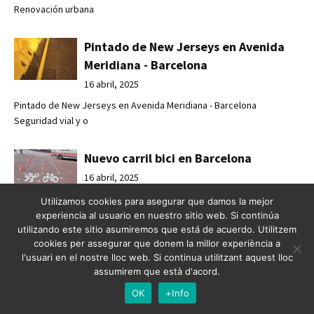
Renovación urbana
Pintado de New Jerseys en Avenida
Meridiana - Barcelona
16 abril, 2025
Pintado de New Jerseys en Avenida Meridiana - Barcelona
Seguridad vial y o
Nuevo carril bici en Barcelona
16 abril, 2025
Utilizamos cookies para asegurar que damos la mejor
Nuevo carril bici en Barcelona Impulsando la movilidad urbana:
experiencia al usuario en nuestro sitio web. Si continúa
Crossbasa r
utilizando este sitio asumiremos que está de acuerdo. Utilitzem
cookies per assegurar que donem la millor experiència a
Seguridad y accesibilidad urbana con
l'usuari en el nostre lloc web. Si continua utilitzant aquest lloc
assumirem que està d'acord.
Crossbasa
OK
+Info
12 marzo, 2025