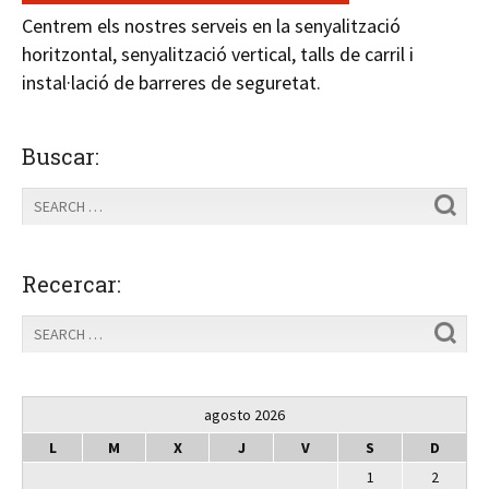
Centrem els nostres serveis en la senyalització
horitzontal, senyalització vertical, talls de carril i
instal·lació de barreres de seguretat.
Buscar:
Recercar:
agosto 2026
L
M
X
J
V
S
D
1
2