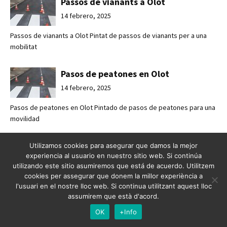
Passos de vianants a Olot
14 febrero, 2025
Passos de vianants a Olot Pintat de passos de vianants per a una
mobilitat
Pasos de peatones en Olot
14 febrero, 2025
Pasos de peatones en Olot Pintado de pasos de peatones para una
movilidad
Mejorando la seguridad vial en
Utilizamos cookies para asegurar que damos la mejor
experiencia al usuario en nuestro sitio web. Si continúa
Esplugues de Llobregat
utilizando este sitio asumiremos que está de acuerdo. Utilitzem
7 febrero, 2025
cookies per assegurar que donem la millor experiència a
l'usuari en el nostre lloc web. Si continua utilitzant aquest lloc
Mejorando la seguridad vial en Esplugues de Llobregat Crossabsa
assumirem que està d'acord.
refuerza l
OK
+Info
Crossbasa refuerza la seguridad vial