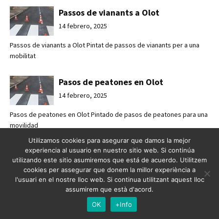
Passos de vianants a Olot
14 febrero, 2025
Passos de vianants a Olot Pintat de passos de vianants per a una
mobilitat
Pasos de peatones en Olot
14 febrero, 2025
Pasos de peatones en Olot Pintado de pasos de peatones para una
movilidad
Utilizamos cookies para asegurar que damos la mejor
Mejorando la seguridad vial en
experiencia al usuario en nuestro sitio web. Si continúa
utilizando este sitio asumiremos que está de acuerdo. Utilitzem
Esplugues de Llobregat
cookies per assegurar que donem la millor experiència a
7 febrero, 2025
l'usuari en el nostre lloc web. Si continua utilitzant aquest lloc
assumirem que està d'acord.
Mejorando la seguridad vial en Esplugues de Llobregat Crossabsa
refuerza l
OK
+Info