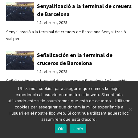
Senyalització a la terminal de creuers
de Barcelona
14 febrero, 2025
Senyalització a la terminal de creuers de Barcelona Senyalització
vial per
Señalización en la terminal de
cruceros de Barcelona
14 febrero, 2025
Señalización en la terminal de cruceros de Barcelona Señalización
vial par
Utilizamos cookies para asegurar que damos la mejor
experiencia al usuario en nuestro sitio web. Si continúa
utilizando este sitio asumiremos que está de acuerdo. Utilitzem
Renovació vial a Tarragona
cookies per assegurar que donem la millor experiència a
14 febrero, 2025
l'usuari en el nostre lloc web. Si continua utilitzant aquest lloc
assumirem que està d'acord.
Renovació vial a Tarragona Descobreix com l'actualització de
OK
+Info
senyals i el