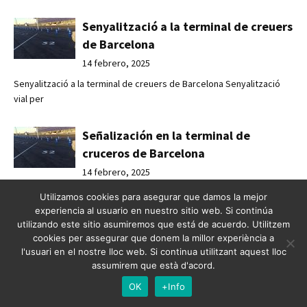
Senyalització a la terminal de creuers
de Barcelona
14 febrero, 2025
Senyalització a la terminal de creuers de Barcelona Senyalització
vial per
Señalización en la terminal de
cruceros de Barcelona
14 febrero, 2025
Señalización en la terminal de cruceros de Barcelona Señalización
Utilizamos cookies para asegurar que damos la mejor
vial par
experiencia al usuario en nuestro sitio web. Si continúa
utilizando este sitio asumiremos que está de acuerdo. Utilitzem
cookies per assegurar que donem la millor experiència a
Renovació vial a Tarragona
l'usuari en el nostre lloc web. Si continua utilitzant aquest lloc
14 febrero, 2025
assumirem que està d'acord.
OK
+Info
Renovació vial a Tarragona Descobreix com l'actualització de
senyals i el