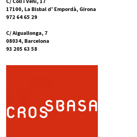
C/ Coll i Vehí, 17
17100, La Bisbal d’ Empordà, Girona
972 64 65 29
C/ Aiguallonga, 7
08034, Barcelona
93 205 63 58